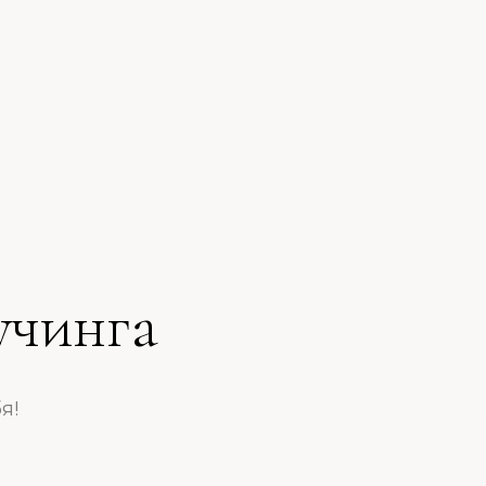
учинга
я!