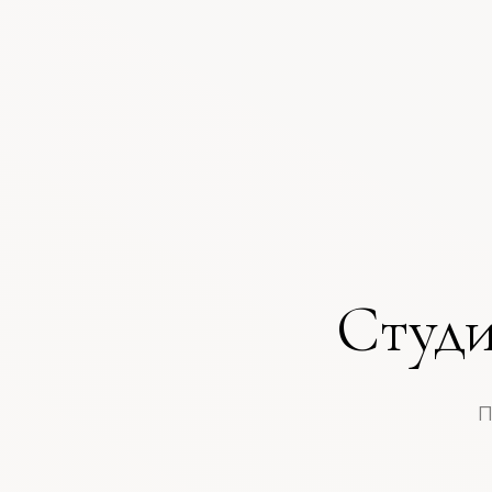
Студи
П