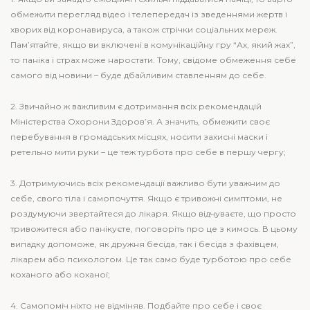
обмежити перегляд відео і телепередач із зведеннями жертв і
хворих від коронавируса, а також стрічки соціальних мереж.
Пам’ятайте, якщо ви включені в комунікаційну гру “Ах, який жах”,
то паніка і страх може наростати. Тому, свідоме обмеження себе
самого від новини – буде дбайливим ставленням до себе.
2. Звичайно ж важливим є дотримання всіх рекомендацій
Міністерства Охорони Здоров’я. А значить, обмежити своє
перебування в громадських місцях, носити захисні маски і
ретельно мити руки – це теж турбота про себе в першу чергу;
3. Дотримуючись всіх рекомендації важливо бути уважним до
себе, свого тіла і самопочуття. Якщо є тривожні симптоми, не
роздумуючи звертайтеся до лікаря. Якщо відчуваєте, що просто
тривожитеся або панікуєте, поговоріть про це з кимось. В цьому
випадку допоможе, як дружня бесіда, так і бесіда з фахівцем,
лікарем або психологом. Це так само буде турботою про себе
коханого або коханої;
4. Самопоміч ніхто не відміняв. Подбайте про себе і своє