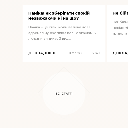
Паніка! Як зберігати спокій
Не бій
незважаючи ні на що?
Найбільш
Паніка – це стан, коли велика доза
невідомі
адреналіну охоплює весь організм. У
тривога 
людини виникає 3 вид...
ДОКЛАДНІШЕ
11.03.20
2671
ДОКЛА
ВСІ СТАТТІ