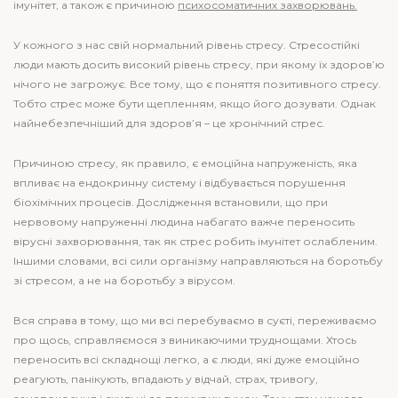
імунітет, а також є причиною
психосоматичних захворювань.
У кожного з нас свій нормальний рівень стресу. Стресостійкі
люди мають досить високий рівень стресу, при якому їх здоров’ю
нічого не загрожує. Все тому, що є поняття позитивного стресу.
Тобто стрес може бути щепленням, якщо його дозувати. Однак
найнебезпечніший для здоров’я – це хронічний стрес.
Причиною стресу, як правило, є емоційна напруженість, яка
впливає на ендокринну систему і відбувається порушення
біохімічних процесів. Дослідження встановили, що при
нервовому напруженні людина набагато важче переносить
вірусні захворювання, так як стрес робить імунітет ослабленим.
Іншими словами, всі сили організму направляються на боротьбу
зі стресом, а не на боротьбу з вірусом.
Вся справа в тому, що ми всі перебуваємо в суєті, переживаємо
про щось, справляємося з виникаючими труднощами. Хтось
переносить всі складнощі легко, а є люди, які дуже емоційно
реагують, панікують, впадають у відчай, страх, тривогу,