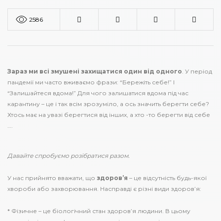
2586
Зараз ми всі змушені захищатися один від одного
. У період
пандемії ми часто вживаємо фрази: “Бережіть себе!” І
“Залишайтеся вдома!” Для чого залишатися вдома під час
карантину – це і так всім зрозуміло, а ось значить берегти себе?
Хтось має на увазі берегтися від інших, а хто -то берегти від себе
….
Давайте спробуємо розібратися разом.
У нас прийнято вважати, що
здоров’я
– це відсутність будь-якої
хвороби або захворювання. Насправді є різні види здоров’я:
* Фізичне – це біологічний стан здоров’я людини. В цьому