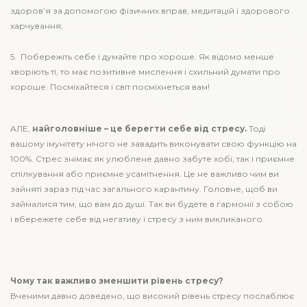
здоров’я за допомогою фізичних вправ, медитацій і здорового
харчування;
5. Побережіть себе і думайте про хороше. Як відомо менше
хворіють ті, то має позитивне мислення і схильний думати про
хороше. Посміхайтеся і світ посміхнеться вам!
АЛЕ,
найголовніше – це берегти себе від стресу.
Тоді
вашому імунітету нічого не завадить виконувати свою функцію на
100%. Стрес знімає як улюблене давно забуте хобі, так і приємне
спілкування або приємне усамітнення. Це не важливо чим ви
зайняті зараз під час загального карантину. Головне, щоб ви
займалися тим, що вам до душі. Так ви будете в гармонії з собою
і вбережете себе від негативу і стресу з ним викликаного.
Чому так важливо зменшити рівень стресу?
Вченими давно доведено, що високий рівень стресу послаблює