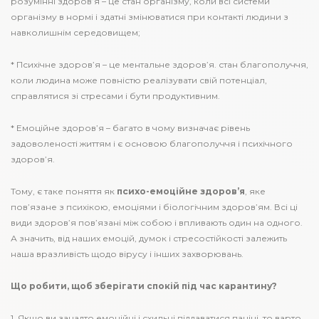
розумінні здоров’я – це стан організму, коли всі системи
організму в нормі і здатні змінюватися при контакті людини з
навколишнім середовищем;
* Психічне здоров’я – це ментальне здоров’я. стан благополуччя,
коли людина може повністю реалізувати свій потенціал,
справлятися зі стресами і бути продуктивним.
* Емоційне здоров’я – багато в чому визначає рівень
задоволеності життям і є основою благополуччя і психічного
здоров’я.
Тому, є таке поняття як
психо-емоційне здоров’я
, яке
пов’язане з психікою, емоціями і біологічним здоров’ям. Всі ці
види здоров’я пов’язані між собою і впливають один на одного.
А значить, від наших емоцій, думок і стресостійкості залежить
наша вразливість щодо вірусу і інших захворювань.
Що робити, щоб зберігати спокій під час карантину?
1. Якщо ви занадто емоційні і схильні піддаватися паніці, то варто