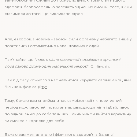
занепокоєння і схильні до похмурих думок. Тому стан нашого
здоров’я безпосередньо залежить від наших емоцій і того, як ми
ставимося до того, що викликало стрес.
Але, є і хороша новина – захисні сили організму набагато вище у
позитивних і оптимістично налаштованих людей.
Пам’ятайте, що “
навіть після невеликої посмішки в організмі
обов’язково дохне один маленький мікроб
” Ю. Нікулін.
Нам під силу кожного з нас навчитися керувати своїми емоціями.
Більше інформації
тут
.
Тому, бажаю вам сприймати час самоізоляції як позитивний
період можливостей, нових знань, самодисципліни і дбайливості
по відношенню до себе та інших. Таким чином вийти з карантину
ви сможте з користю для себе.
Бажаю вам ментального і фізичного здоров’я в балансі!