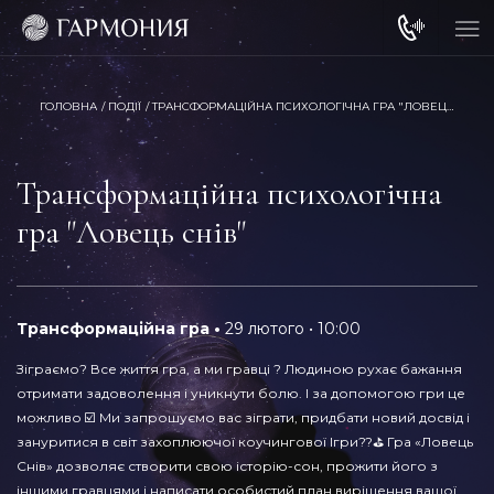
ГОЛОВНА
ПОДІЇ
ТРАНСФОРМАЦІЙНА ПСИХОЛОГІЧНА ГРА "ЛОВЕЦЬ СНІВ"
Трансформаційна психологічна
гра "Ловець снів"
Трансформаційна гра
29 лютого
10:00
Зіграємо? Все життя гра, а ми гравці ? Людиною рухає бажання
отримати задоволення і уникнути болю. І за допомогою гри це
можливо ☑️ Ми запрошуємо вас зіграти, придбати новий досвід і
зануритися в світ захоплюючої коучингової Ігри??⛳️ Гра «Ловець
Снів» дозволяє створити свою історію-сон, прожити його з
іншими гравцями і написати особистий план вирішення вашої