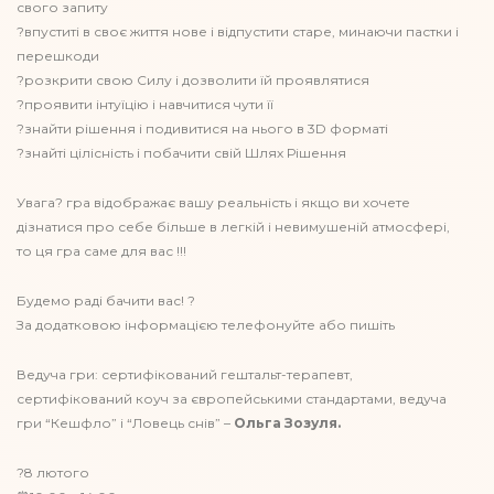
свого запиту
?впуститі в своє життя нове і відпустити старе, минаючи пастки і
перешкоди
?розкрити свою Силу і дозволити їй проявлятися
?проявити інтуїцію і навчитися чути її
?знайти рішення і подивитися на нього в 3D форматі
?знайті цілісність і побачити свій Шлях Рішення
Увага? гра відображає вашу реальність і якщо ви хочете
дізнатися про себе більше в легкій і невимушеній атмосфері,
то ця гра саме для вас !!!
Будемо раді бачити вас! ?
За додатковою інформацією телефонуйте або пишіть
Ведуча гри: сертифікований гештальт-терапевт,
сертифікований коуч за європейськими стандартами, ведуча
гри “Кешфло” і “Ловець снів” –
Ольга Зозуля.
?8 лютого