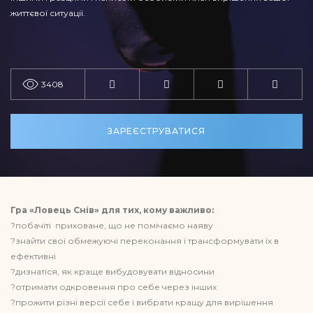
життєвої ситуації.
3408
ЗАРЕЄСТРУВАТИСЯ
Гра «Ловець Снів» для тих, кому важливо:
?побачіті приховане, що не помічаємо наяву
?знайти свої обмежуючі переконання і трансформувати їх в
ефективні
?дизнатіся, як краще вибудовувати відносини
?отримати одкровення про себе через інших
?прожити різні версії себе і вибрати кращу для вирішення