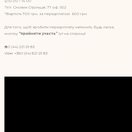
⏰10.00 – 14.00
?Ул. Січових Стрільців, 77 оф. 502
?Вартість 700 грн, за передплатою 600 грн
Для того, щоб зробити передоплату натисніть, будь ласка,
кнопку
“прийняти участь”
тут на сторінці!
☎️0 (44) 221 29 83
Viber +380 (94) 821 29 83