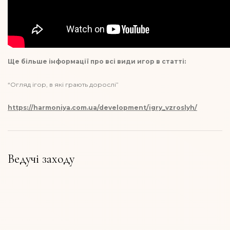
Ще більше інформації про всі види игор в статті:
“Огляд ігор, в які грають дорослі”
https://harmoniya.com.ua/development/igry_vzroslyh/
Ведучі заходу