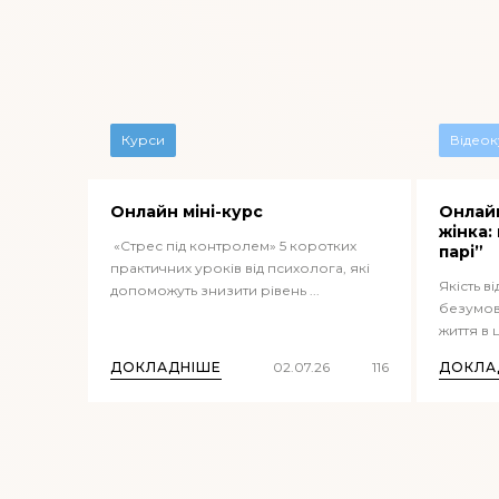
Курси
Відеок
Онлайн міні-курс
Онлайн
жінка:
«Стрес під контролем» 5 коротких
парі”
практичних уроків від психолога, які
Якість в
допоможуть знизити рівень ...
безумов
життя в ц
ДОКЛАДНІШЕ
02.07.26
116
ДОКЛА