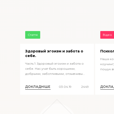
Стаття
Відео
Здоровый эгоизм и забота о
Психол
себе.
Наша ком
Часть 1: Здоровый эгоизм и забота о
коучинг
себе. Нас учат быть хорошими,
пошук ві
добрыми, заботливыми, отзывчивы...
ДОКЛАДНІШЕ
03.04.19
2449
ДОКЛА